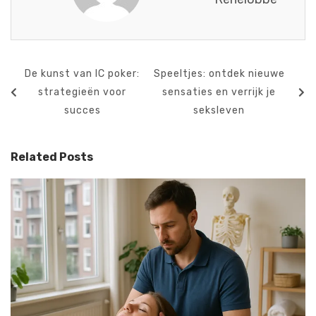
Bericht
Previous
Next
De kunst van IC poker:
Speeltjes: ontdek nieuwe
navigatie
Post
Post
strategieën voor
sensaties en verrijk je
succes
seksleven
Related Posts